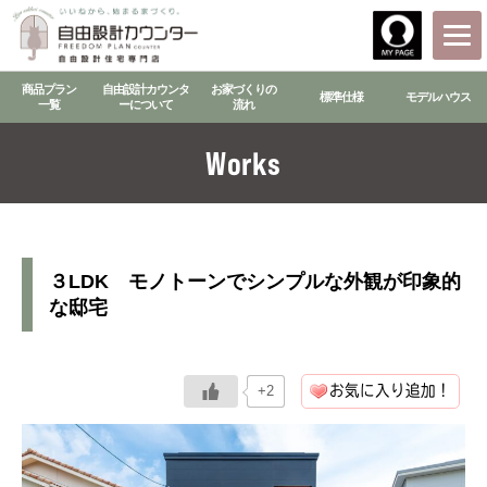
商品プラン
自由設計カウンタ
お家づくりの
標準仕様
モデルハウス
一覧
ーについて
流れ
Works
３LDK モノトーンでシンプルな外観が印象的
な邸宅
お気に入り追加！
+2