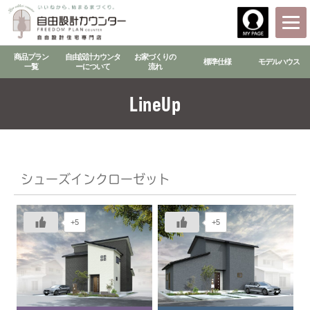
商品プラン
自由設計カウンタ
お家づくりの
標準仕様
モデルハウス
一覧
ーについて
流れ
LineUp
シューズインクローゼット
+5
+5