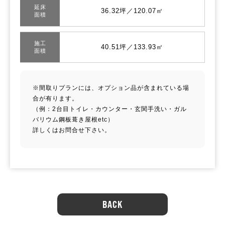
延床
36.32坪／120.07㎡
面積
施工
40.51坪／133.93㎡
面積
※間取りプランには、オプション品が含まれている場
合が有ります。
（例：2台目トイレ・カウンター・玄関手洗い・ガル
バリウム鋼板葺き屋根etc）
詳しくはお問合せ下さい。
BACK