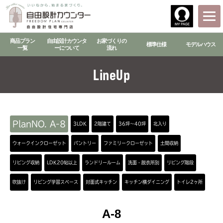
商品プラン
自由設計カウンタ
お家づくりの
標準仕様
モデルハウス
一覧
ーについて
流れ
LineUp
PlanNO. A-8
3LDK
2階建て
36坪～40坪
北入り
ウォークインクローゼット
パントリー
ファミリークローゼット
土間収納
リビング収納
LDK20帖以上
ランドリールーム
洗面・脱衣所別
リビング階段
吹抜け
リビング学習スペース
対面式キッチン
キッチン横ダイニング
トイレ2ヶ所
A-8